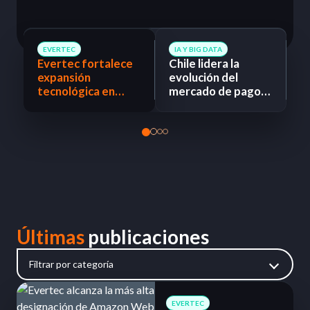
EVERTEC
IA Y BIG DATA
Evertec fortalece
Chile lidera la
T
expansión
evolución del
i
tecnológica en
mercado de pagos
s
Puerto Rico en
en América Latina
c
alianza estratégica
f
con Banco
Cooperativo
Últimas
publicaciones
Filtrar por categoría
EVERTEC