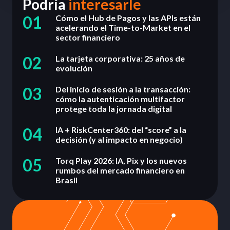
Podría
interesarle
01
Cómo el Hub de Pagos y las APIs están
acelerando el Time-to-Market en el
sector financiero
02
La tarjeta corporativa: 25 años de
evolución
03
Del inicio de sesión a la transacción:
cómo la autenticación multifactor
protege toda la jornada digital
04
IA + RiskCenter360: del “score” a la
decisión (y al impacto en negocio)
05
Torq Play 2026: IA, Pix y los nuevos
rumbos del mercado financiero en
Brasil