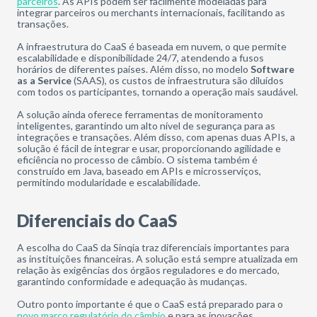
parceiros
. As APIs podem ser facilmente modeladas para
integrar parceiros ou merchants internacionais, facilitando as
transações.
A infraestrutura do CaaS é baseada em nuvem, o que permite
escalabilidade e disponibilidade 24/7, atendendo a fusos
horários de diferentes países. Além disso, no modelo
Software
as a Service
(SAAS), os custos de infraestrutura são diluídos
com todos os participantes, tornando a operação mais saudável.
A solução ainda oferece ferramentas de monitoramento
inteligentes, garantindo um alto nível de segurança para as
integrações e transações. Além disso, com apenas duas APIs, a
solução é fácil de integrar e usar, proporcionando agilidade e
eficiência no processo de câmbio. O sistema também é
construído em Java, baseado em APIs e microsserviços,
permitindo modularidade e escalabilidade.
Diferenciais do CaaS
A escolha do CaaS da Sinqia traz diferenciais importantes para
as instituições financeiras. A solução está sempre atualizada em
relação às exigências dos órgãos reguladores e do mercado,
garantindo conformidade e adequação às mudanças.
Outro ponto importante é que o CaaS está preparado para o
novo marco regulatório do câmbio
e para as inovações