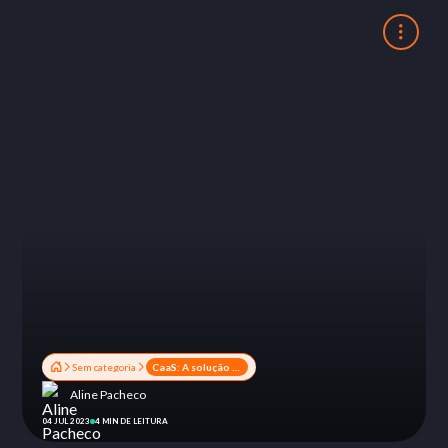
Sem categoria
CaaS: A solução completa da Sinqia para todas as suas necessidades de câmbio
Aline Pacheco
04 JUL 2023
4 MIN DE LEITURA