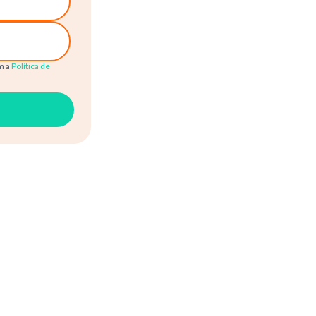
m a
Política de