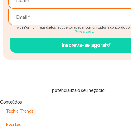
Ao informar meus dados, eu aceito receber comunicados e concordo co
Privacidade
.
Inscreva-se agora!
Tecnologia financiera que
potencializa o seu negócio
Conteúdos
Tech e Trends
Evertec