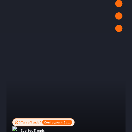
Tech e Trends
Conheça os três principais caminhos que levam as empresas à inovação
Evertec Trends