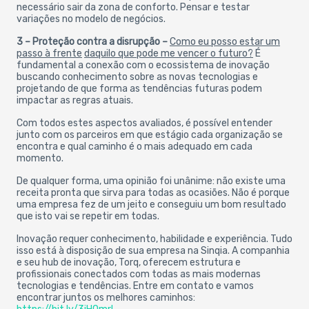
necessário sair da zona de conforto. Pensar e testar
variações no modelo de negócios.
3 – Proteção contra a disrupção –
Como eu posso estar um
passo à frente
daquilo que pode me vencer o futuro?
É
fundamental a conexão com o ecossistema de inovação
buscando conhecimento sobre as novas tecnologias e
projetando de que forma as tendências futuras podem
impactar as regras atuais.
Com todos estes aspectos avaliados, é possível entender
junto com os parceiros em que estágio cada organização se
encontra e qual caminho é o mais adequado em cada
momento.
De qualquer forma, uma opinião foi unânime: não existe uma
receita pronta que sirva para todas as ocasiões. Não é porque
uma empresa fez de um jeito e conseguiu um bom resultado
que isto vai se repetir em todas.
Inovação requer conhecimento, habilidade e experiência. Tudo
isso está à disposição de sua empresa na Sinqia. A companhia
e seu hub de inovação, Torq, oferecem estrutura e
profissionais conectados com todas as mais modernas
tecnologias e tendências. Entre em contato e vamos
encontrar juntos os melhores caminhos: