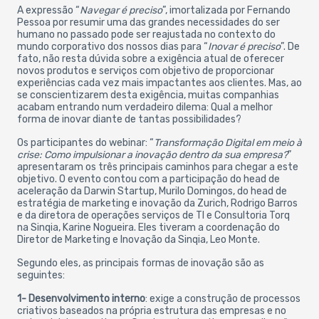
A expressão “
Navegar é preciso
”, imortalizada por Fernando
Pessoa por resumir uma das grandes necessidades do ser
humano no passado pode ser reajustada no contexto do
mundo corporativo dos nossos dias para “
Inovar é preciso
”. De
fato, não resta dúvida sobre a exigência atual de oferecer
novos produtos e serviços com objetivo de proporcionar
experiências cada vez mais impactantes aos clientes. Mas, ao
se conscientizarem desta exigência, muitas companhias
acabam entrando num verdadeiro dilema: Qual a melhor
forma de inovar diante de tantas possibilidades?
Os participantes do webinar: “
Transformação Digital em meio à
crise: Como impulsionar a inovação dentro da sua empresa?
”
apresentaram os três principais caminhos para chegar a este
objetivo. O evento contou com a participação do head de
aceleração da Darwin Startup, Murilo Domingos, do head de
estratégia de marketing e inovação da Zurich, Rodrigo Barros
e da diretora de operações serviços de TI e Consultoria Torq
na Sinqia, Karine Nogueira. Eles tiveram a coordenação do
Diretor de Marketing e Inovação da Sinqia, Leo Monte.
Segundo eles, as principais formas de inovação são as
seguintes:
1- Desenvolvimento interno
: exige a construção de processos
criativos baseados na própria estrutura das empresas e no