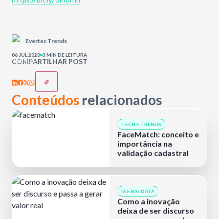
https://bit.ly/3iHOmrl
Evertec Trends
06 JUL 2020
3 MIN DE LEITURA
COMPARTILHAR POST
Conteúdos
relacionados
TECH E TRENDS
FaceMatch: conceito e
importância na
validação cadastral
IA E BIG DATA
Como a inovação
deixa de ser discurso