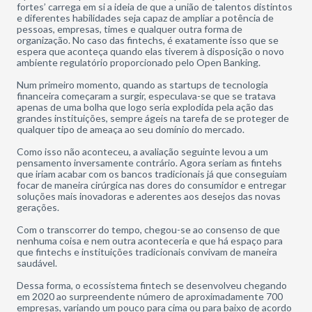
fortes’ carrega em si a ideia de que a união de talentos distintos
e diferentes habilidades seja capaz de ampliar a potência de
pessoas, empresas, times e qualquer outra forma de
organização. No caso das fintechs, é exatamente isso que se
espera que aconteça quando elas tiverem à disposição o novo
ambiente regulatório proporcionado pelo Open Banking.
Num primeiro momento, quando as startups de tecnologia
financeira começaram a surgir, especulava-se que se tratava
apenas de uma bolha que logo seria explodida pela ação das
grandes instituições, sempre ágeis na tarefa de se proteger de
qualquer tipo de ameaça ao seu domínio do mercado.
Como isso não aconteceu, a avaliação seguinte levou a um
pensamento inversamente contrário. Agora seriam as fintehs
que iriam acabar com os bancos tradicionais já que conseguiam
focar de maneira cirúrgica nas dores do consumidor e entregar
soluções mais inovadoras e aderentes aos desejos das novas
gerações.
Com o transcorrer do tempo, chegou-se ao consenso de que
nenhuma coisa e nem outra aconteceria e que há espaço para
que fintechs e instituições tradicionais convivam de maneira
saudável.
Dessa forma, o ecossistema fintech se desenvolveu chegando
em 2020 ao surpreendente número de aproximadamente 700
empresas, variando um pouco para cima ou para baixo de acordo