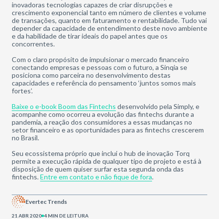
inovadoras tecnologias capazes de criar disrupções e
crescimento exponencial tanto em número de clientes e volume
de transações, quanto em faturamento e rentabilidade. Tudo vai
depender da capacidade de entendimento deste novo ambiente
e da habilidade de tirar ideais do papel antes que os
concorrentes.
Com o claro propósito de impulsionar o mercado financeiro
conectando empresas e pessoas com o futuro, a Sinqia se
posiciona como parceira no desenvolvimento destas
capacidades e referência do pensamento ‘juntos somos mais
fortes’.
Baixe o e-book Boom das Fintechs
desenvolvido pela Simply, e
acompanhe como ocorreu a evolução das fintechs durante a
pandemia, a reação dos consumidores a essas mudanças no
setor financeiro e as oportunidades para as fintechs crescerem
no Brasil.
Seu ecossistema próprio que inclui o hub de inovação Torq
permite a execução rápida de qualquer tipo de projeto e está à
disposição de quem quiser surfar esta segunda onda das
fintechs.
Entre em contato e não fique de fora
.
Evertec Trends
21 ABR 2020
4 MIN DE LEITURA