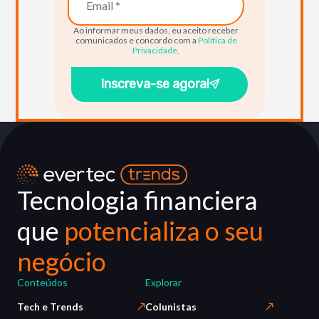
Ao informar meus dados, eu aceito receber
comunicados e concordo com a
Política de
Privacidade
.
Inscreva-se agora!
Tecnologia financiera
que
potencializa o seu
negócio
Conteúdos
Explorar
Tech e Trends
Colunistas