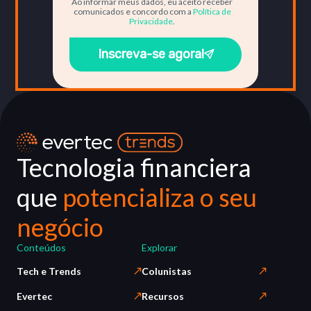
Ao informar meus dados, eu aceito receber
comunicados e concordo com a
Política de
Privacidade
.
Inscreva-se agora!
Tecnologia financiera
que
potencializa o seu
negócio
Conteúdos
Explorar
Tech e Trends
Colunistas
Evertec
Recursos