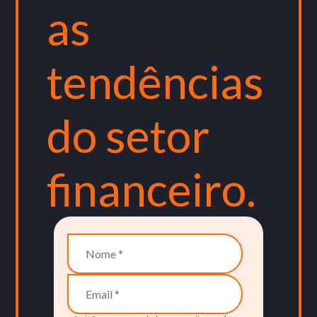
as
tendências
do setor
financeiro.