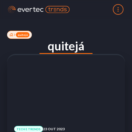
quitejá
quitejá
23 OUT 2023
TECH E TRENDS