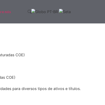
re nós
PT-BR
ruturadas COE)
adas COE)
ades para diversos tipos de ativos e títulos.