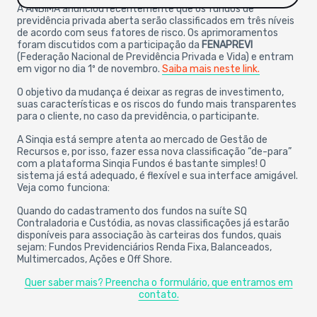
A ANBIMA anunciou recentemente que os fundos de
previdência privada aberta serão classificados em três níveis
de acordo com seus fatores de risco. Os aprimoramentos
foram discutidos com a participação da
FENAPREVI
(Federação Nacional de Previdência Privada e Vida) e entram
em vigor no dia 1º de novembro.
Saiba mais neste link.
O objetivo da mudança é deixar as regras de investimento,
suas características e os riscos do fundo mais transparentes
para o cliente, no caso da previdência, o participante.
A Sinqia está sempre atenta ao mercado de Gestão de
Recursos e, por isso, fazer essa nova classificação “de-para”
com a plataforma Sinqia Fundos é bastante simples! O
sistema já está adequado, é flexível e sua interface amigável.
Veja como funciona:
Quando do cadastramento dos fundos na suíte SQ
Contraladoria e Custódia, as novas classificações já estarão
disponíveis para associação às carteiras dos fundos, quais
sejam: Fundos Previdenciários Renda Fixa, Balanceados,
Multimercados, Ações e Off Shore.
Quer saber mais? Preencha o formulário, que entramos em
contato.