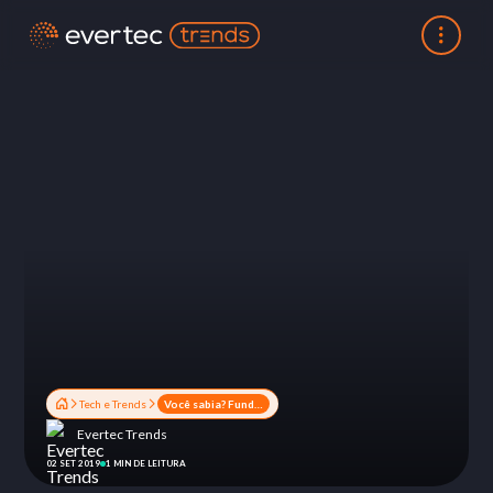
Tech e Trends
Você sabia? Fundos de previdência ganham nova classificação
Evertec Trends
02 SET 2019
1 MIN DE LEITURA