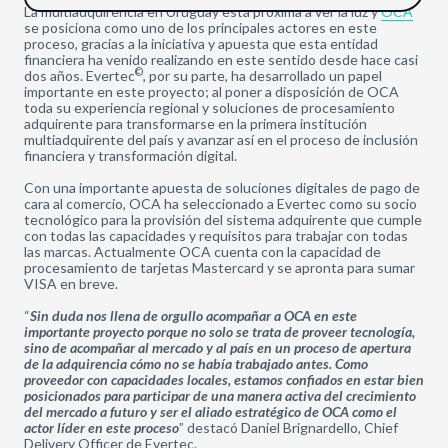
La multiadquirencia en Uruguay está próxima a ver la luz y
OCA
se posiciona como uno de los principales actores en este
proceso, gracias a la iniciativa y apuesta que esta entidad
financiera ha venido realizando en este sentido desde hace casi
©
dos años. Evertec
, por su parte, ha desarrollado un papel
importante en este proyecto; al poner a disposición de OCA
toda su experiencia regional y soluciones de procesamiento
adquirente para transformarse en la primera institución
multiadquirente del país y avanzar así en el proceso de inclusión
financiera y transformación digital.
Con una importante apuesta de soluciones digitales de pago de
cara al comercio, OCA ha seleccionado a Evertec como su socio
tecnológico para la provisión del sistema adquirente que cumple
con todas las capacidades y requisitos para trabajar con todas
las marcas. Actualmente OCA cuenta con la capacidad de
procesamiento de tarjetas Mastercard y se apronta para sumar
VISA en breve.
“
Sin duda nos llena de orgullo acompañar a OCA en este
importante proyecto porque no solo se trata de proveer tecnología,
sino de acompañar al mercado y al país en un proceso de apertura
de la adquirencia cómo no se había trabajado antes. Como
proveedor con capacidades locales, estamos confiados en estar bien
posicionados para participar de una manera activa del crecimiento
del mercado a futuro y ser el aliado estratégico de OCA como el
actor líder en este proceso
” destacó Daniel Brignardello, Chief
Delivery Officer de Evertec.