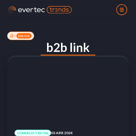
b2b link
b2b link
03 ABR 2024
COMERCIO Y RETAIL