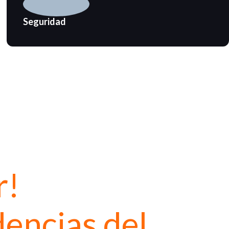
Seguridad
r!
encias del