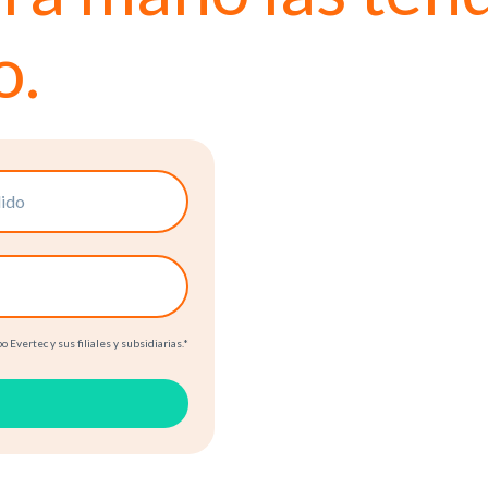
o.
 Evertec y sus filiales y subsidiarias.
*