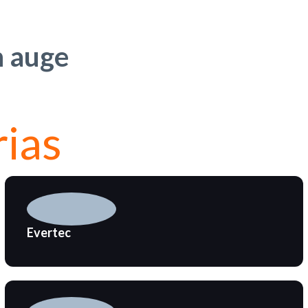
n auge
rias
Evertec