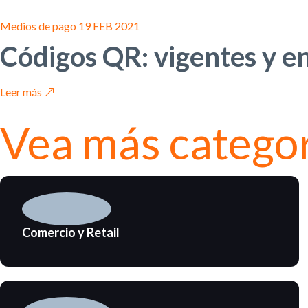
Medios de pago
19 FEB 2021
Códigos QR: vigentes y e
Leer más
Vea más
catego
Comercio y Retail