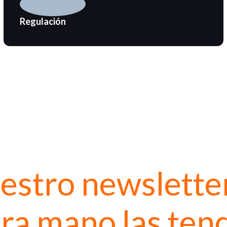
Regulación
uestro newslette
ra mano las tend