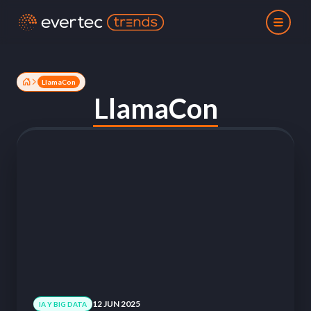
LlamaCon
LlamaCon
12 JUN 2025
IA Y BIG DATA