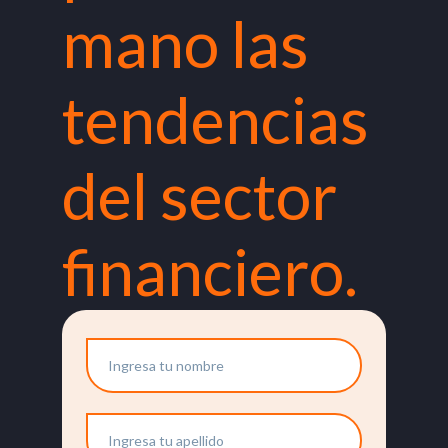
mano las
tendencias
del sector
financiero.