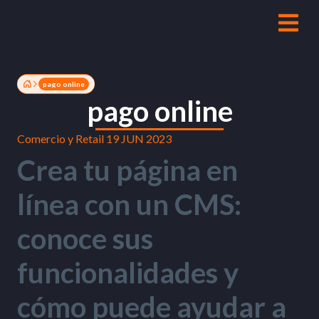
pago online
pago online
Comercio y Retail
19 JUN 2023
Crea tu página en
línea con un CMS:
conoce sus
funcionalidades y
cómo puede ayudar a