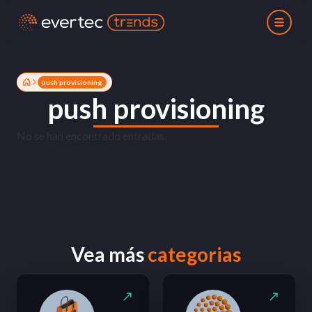
push provisioning
push provisioning
No se han encontrado entradas.
Vea más
categorias