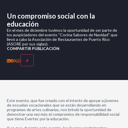
Un compromiso social con la
educación
En el mes de diciembre tuvimos la oportunidad de ser parte de
los auspiciadores del evento “Cocina Sabores de Navidad” que
llevó a cabo la Asociación de Restaurantes de Puerto Rico
(ASORE por sus siglas).
COMPARTIR PUBLICACIÓN
Este evento, que fue creado con el interés de apoyar a jóvenes
de escuelas vocacionales que se están desarrollando en
programas de artes culinarias, nos brindó la oportunidad de
demostrar una vez más el compromiso de responsabilidad social
que tiene Evertec por la educación.
Y es que, durante este evento, los jóvenes participantes