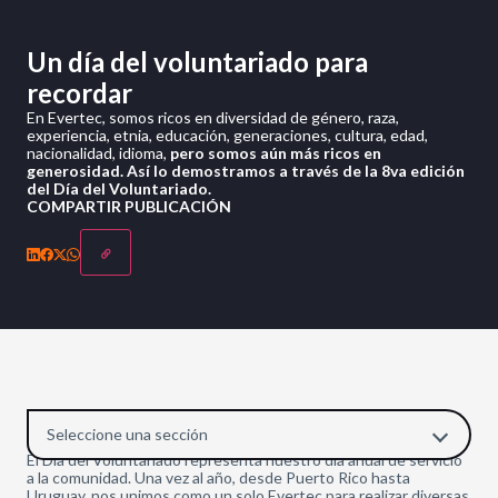
Un día del voluntariado para
recordar
En Evertec, somos ricos en diversidad de género, raza,
experiencia, etnia, educación, generaciones, cultura, edad,
nacionalidad, idioma,
pero somos aún más ricos en
generosidad. Así lo demostramos a través de la 8va edición
del Día del Voluntariado.
COMPARTIR PUBLICACIÓN
Seleccione una sección
El Día del Voluntariado representa nuestro día anual de servicio
a la comunidad. Una vez al año, desde Puerto Rico hasta
Uruguay, nos unimos como un solo Evertec para realizar diversas